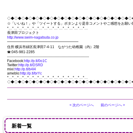
◇◆◇◆◇◆◇◆◇◆◇◆◇◆◇◆◇◆◇◆◇◆◇◆◇◆◇◆◇◆◇◆◇◆◇
☆「いいね！」や「ツイートする」ボタンより是非コメントやご感想をお願い
*…*…*…*…*…*…*…*…*…*…*…*…*…*…*…*…
長津田プロジェクト
http://www.swim-nagatsuta.co.jp
━━━━━━━━━━━━━━━━━━━━
住所:横浜市緑区長津田7-4-11 ながつた幼稚園（内）2階
☎:045-981-2285
---------------------------------------------------------------------
Facebook:
http://p.tl/0o1C
Twitter:
http://p.tl/DSRD
mixi:
http://p.tl/b4I4
ameblo:
http://p.tl/brYc
*…*…*…*…*…*…*…*…*…*…*…*…*…*…*…*…
◇◆◇◆◇◆◇◆◇◆◇◆◇◆◇◆◇◆◇◆◇◆◇◆◇◆◇◆◇◆◇◆◇◆◇
< 次のページへ
前のページへ >
新着一覧