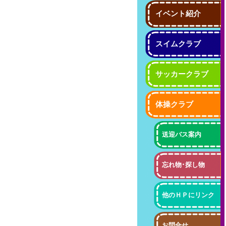
イベント紹介
スイムクラブ
サッカークラブ
体操クラブ
送迎バス案内
忘れ物･探し物
他のＨＰにリンク
お問合せ