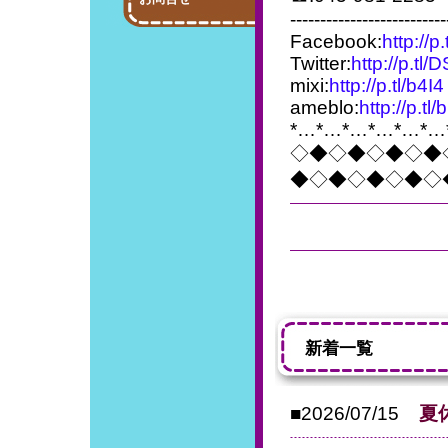
--------------------------
Facebook:
http://p
Twitter:
http://p.tl
mixi:
http://p.tl/b4I4
ameblo:
http://p.tl/
*…*…*…*…*…*…
◇◆◇◆◇◆◇◆
◆◇◆◇◆◇◆◇
新着一覧
■2026/07/15
夏