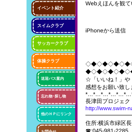
Webえほんを観
イベント紹介
スイムクラブ
iPhoneから送信
サッカークラブ
体操クラブ
◇◆◇◆◇◆◇◆
◆◇◆◇◆◇◆◇
送迎バス案内
☆「いいね！」や
感想をお願い致し
*…*…*…*…*…*…
忘れ物･探し物
長津田プロジェク
http://www.swim-n
他のＨＰにリンク
━━━━━━━━
住所:横浜市緑区長
☎:045-981-2285
お問合せ