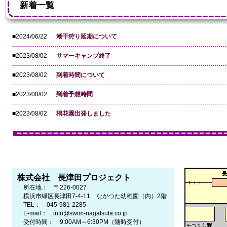
新着一覧
■2024/06/22
潮干狩り延期について
■2023/08/02
サマーキャンプ終了
■2023/08/02
到着時間について
■2023/08/02
到着予想時間
■2023/08/02
桐花園出発しました
株式会社 長津田プロジェクト
所在地： 〒226-0027
横浜市緑区長津田7-4-11 ながつた幼稚園（内）2階
TEL： 045-981-2285
E-mail： info@swim-nagatsuta.co.jp
受付時間： 9:00AM～6:30PM（随時受付）