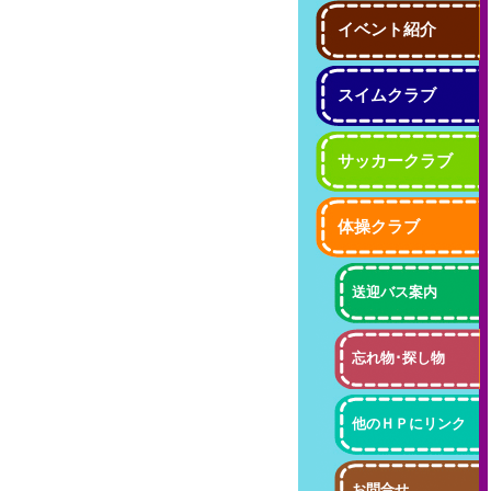
イベント紹介
スイムクラブ
サッカークラブ
体操クラブ
送迎バス案内
忘れ物･探し物
他のＨＰにリンク
お問合せ