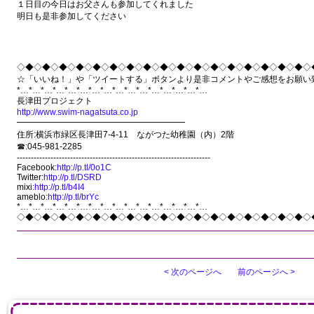
１日目の今日はお父さんも参加してくれました
明日も是非参加してください
◇◆◇◆◇◆◇◆◇◆◇◆◇◆◇◆◇◆◇◆◇◆◇◆◇◆◇◆◇◆◇◆◇◆◇
☆「いいね！」や「ツイートする」ボタンより是非コメントやご感想をお願い
*…*…*…*…*…*…*…*…*…*…*…*…*…*…*…*…
長津田プロジェクト
http://www.swim-nagatsuta.co.jp
━━━━━━━━━━━━━━━━━━━━
住所:横浜市緑区長津田7-4-11 ながつた幼稚園（内）2階
☎:045-981-2285
---------------------------------------------------------------------
Facebook:
http://p.tl/0o1C
Twitter:
http://p.tl/DSRD
mixi:
http://p.tl/b4I4
ameblo:
http://p.tl/brYc
*…*…*…*…*…*…*…*…*…*…*…*…*…*…*…*…
◇◆◇◆◇◆◇◆◇◆◇◆◇◆◇◆◇◆◇◆◇◆◇◆◇◆◇◆◇◆◇◆◇◆◇
< 次のページへ
前のページへ >