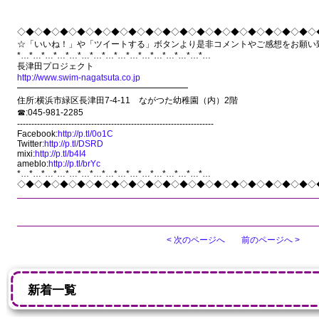
◇◆◇◆◇◆◇◆◇◆◇◆◇◆◇◆◇◆◇◆◇◆◇◆◇◆◇◆◇◆◇◆◇◆◇
☆「いいね！」や「ツイートする」ボタンより是非コメントやご感想をお願い
*…*…*…*…*…*…*…*…*…*…*…*…*…*…*…*…
長津田プロジェクト
http://www.swim-nagatsuta.co.jp
━━━━━━━━━━━━━━━━━━━━
住所:横浜市緑区長津田7-4-11 ながつた幼稚園（内）2階
☎:045-981-2285
---------------------------------------------------------------------
Facebook:
http://p.tl/0o1C
Twitter:
http://p.tl/DSRD
mixi:
http://p.tl/b4I4
ameblo:
http://p.tl/brYc
*…*…*…*…*…*…*…*…*…*…*…*…*…*…*…*…
◇◆◇◆◇◆◇◆◇◆◇◆◇◆◇◆◇◆◇◆◇◆◇◆◇◆◇◆◇◆◇◆◇◆◇
< 次のページへ
前のページへ >
新着一覧