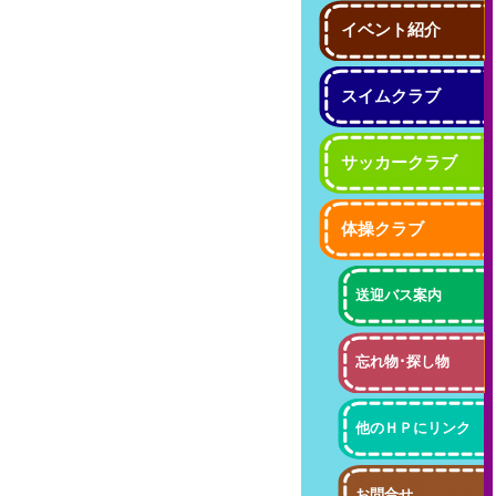
イベント紹介
スイムクラブ
サッカークラブ
体操クラブ
送迎バス案内
忘れ物･探し物
他のＨＰにリンク
お問合せ