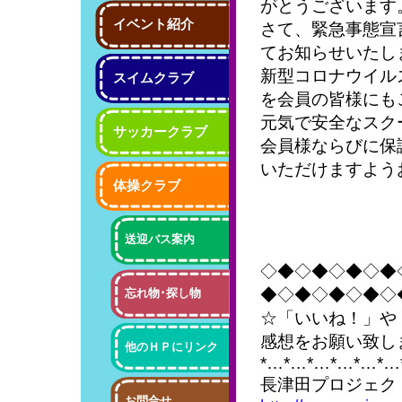
がとうございます
イベント紹介
さて、緊急事態宣
てお知らせいたし
新型コロナウイル
スイムクラブ
を会員の皆様にも
元気で安全なスク
サッカークラブ
会員様ならびに保
いただけますよう
体操クラブ
送迎バス案内
◇◆◇◆◇◆◇◆
◆◇◆◇◆◇◆◇
忘れ物･探し物
☆「いいね！」や
感想をお願い致し
他のＨＰにリンク
*…*…*…*…*…*…
長津田プロジェク
お問合せ