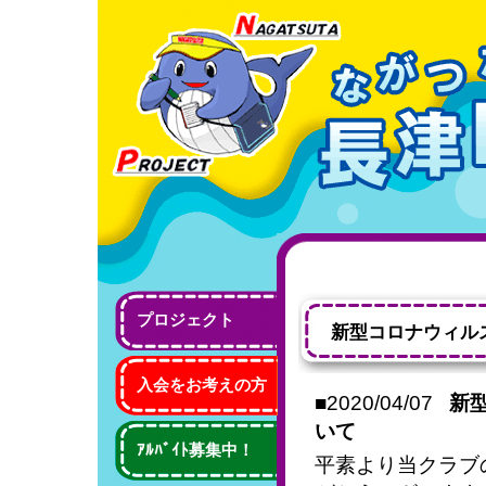
プロジェクト
新型コロナウィル
入会をお考えの方
■2020/04/07
新
いて
ｱﾙﾊﾞｲﾄ募集中！
平素より当クラブ