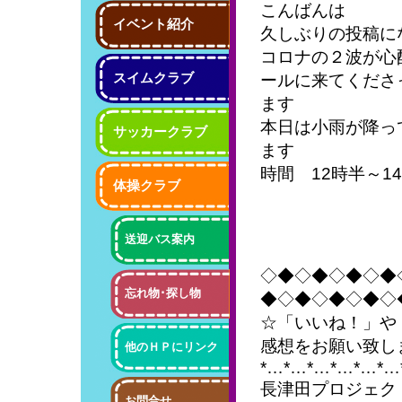
こんばんは
イベント紹介
久しぶりの投稿に
コロナの２波が心
スイムクラブ
ールに来てくださ
ます
本日は小雨が降っ
サッカークラブ
ます
時間 12時半～1
体操クラブ
送迎バス案内
◇◆◇◆◇◆◇◆
忘れ物･探し物
◆◇◆◇◆◇◆◇
☆「いいね！」や
感想をお願い致し
他のＨＰにリンク
*…*…*…*…*…*…
長津田プロジェク
お問合せ