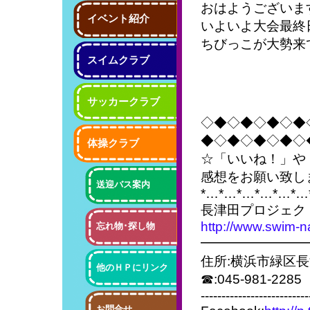
おはようございま
イベント紹介
いよいよ大会最終
ちびっこが大勢来
スイムクラブ
サッカークラブ
◇◆◇◆◇◆◇◆
◆◇◆◇◆◇◆◇
体操クラブ
☆「いいね！」や
感想をお願い致し
送迎バス案内
*…*…*…*…*…*…
長津田プロジェク
http://www.swim-n
忘れ物･探し物
━━━━━━━━
住所:横浜市緑区長
他のＨＰにリンク
☎:045-981-2285
--------------------------
お問合せ