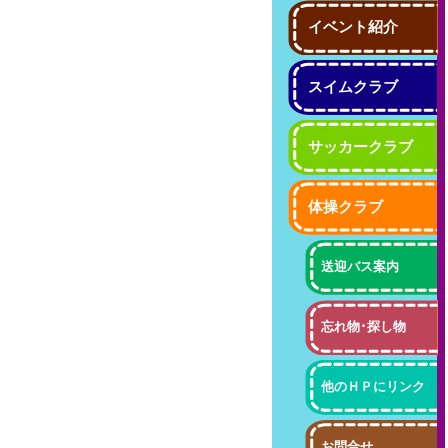
イベント紹介
スイムクラブ
サッカークラブ
体操クラブ
送迎バス案内
忘れ物･探し物
他のＨＰにリンク
お問合せ