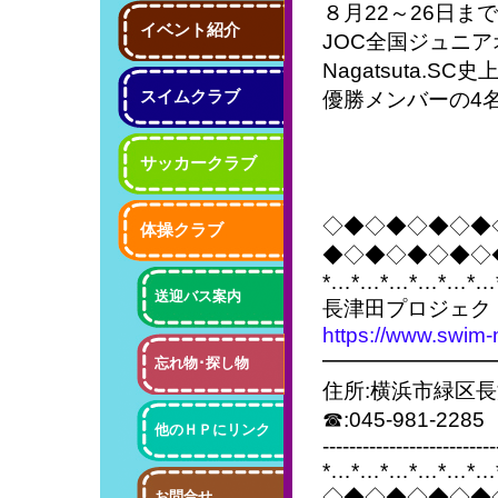
８月22～26日
イベント紹介
JOC全国ジュニ
Nagatsuta.
スイムクラブ
優勝メンバーの4
サッカークラブ
◇◆◇◆◇◆◇◆
体操クラブ
◆◇◆◇◆◇◆◇
*…*…*…*…*…*…
送迎バス案内
長津田プロジェク
https://www.swim-
━━━━━━━━
忘れ物･探し物
住所:横浜市緑区長
☎:045-981-2285
他のＨＰにリンク
--------------------------
*…*…*…*…*…*…
◇◆◇◆◇◆◇◆
お問合せ