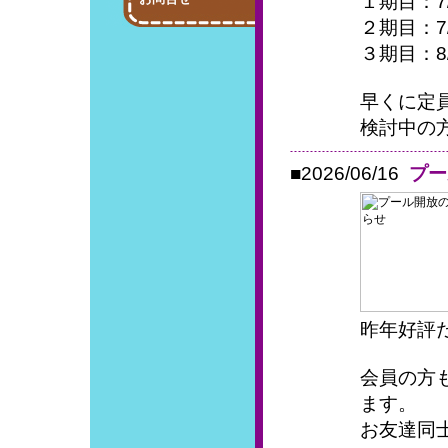
１期目：7/
２期目：7/
３期目：8/
早くに定
検討中の方
■2026/06/16
プー
昨年好評
会員の方
ます。
お友達同