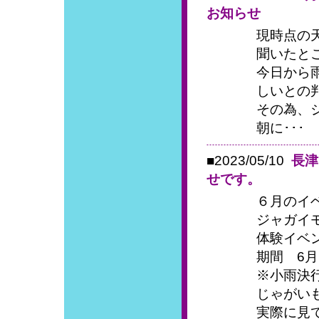
お知らせ
現時点の
聞いたと
今日から
しいとの
その為、
朝に･･･
■2023/05/10
長津
せです。
６月のイ
ジャガイ
体験イベ
期間 6月
※小雨決
じゃがい
実際に見て