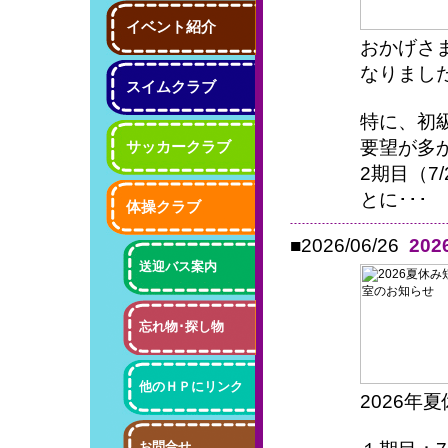
イベント紹介
おかげさ
なりまし
スイムクラブ
特に、初
要望が多
サッカークラブ
2期目（7/
とに･･･
体操クラブ
■2026/06/26
20
送迎バス案内
忘れ物･探し物
他のＨＰにリンク
2026
お問合せ