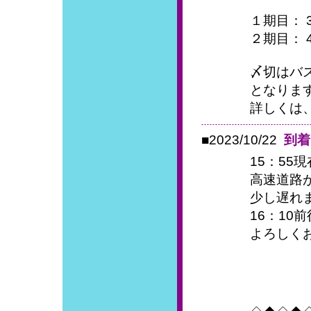
１期目： 3/
２期目： 4/
〆切はバス
となりま
詳しくは、
■2023/10/22
到着
15：55現
高速道路
少し遅れ
16：10
よろしく