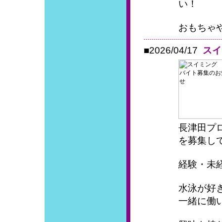
い！
おもちゃや
■2026/04/17
スイ
長津田プ
を募集し
経験・未
水泳が好
一緒に働