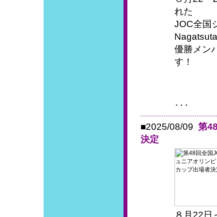
れた
JOC全
Nagat
優勝メン
す！
･･･
■2025/08/09
第4
決定
８月22