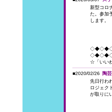
新型コロ
た。参加
します。
◇◆◇◆
◇◆◇◆
☆「いい
■2020/02/26
陶芸
先日行わ
ロジェク
が取りに